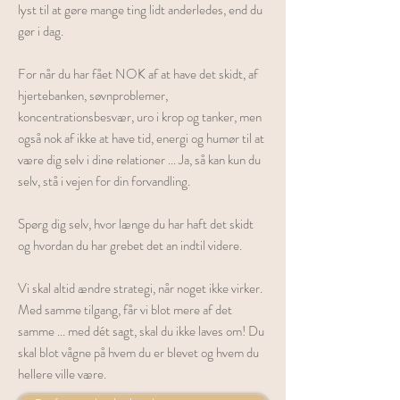
lyst til at gøre mange ting lidt anderledes, end du
gør i dag.
For når du har fået NOK af at have det skidt, af
hjertebanken, søvnproblemer,
koncentrationsbesvær, uro i krop og tanker, men
også nok af ikke at have tid, energi og humør til at
være dig selv i dine relationer ... Ja, så kan kun du
selv, stå i vejen for din forvandling.
Spørg dig selv, hvor længe du har haft det skidt
og hvordan du har grebet det an indtil videre.
Vi skal altid ændre strategi, når noget ikke virker.
Med samme tilgang, får vi blot mere af det
samme ... med dét sagt, skal du ikke laves om! Du
skal blot vågne på hvem du er blevet og hvem du
hellere ville være.