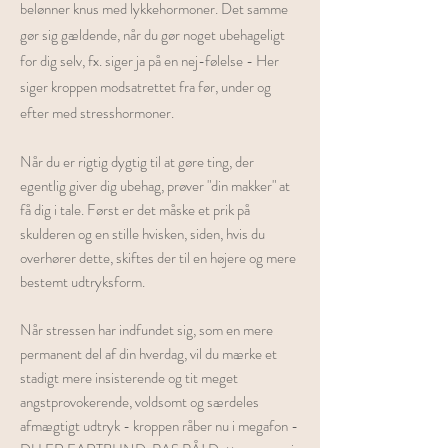
belønner knus med lykkehormoner. Det samme
gør sig gældende, når du gør noget ubehageligt
for dig selv, fx. siger ja på en nej-følelse - Her
siger kroppen modsatrettet fra før, under og
efter med stresshormoner.
Når du er rigtig dygtig til at gøre ting, der
egentlig giver dig ubehag, prøver "din makker" at
få dig i tale. Først er det måske et prik på
skulderen og en stille hvisken, siden, hvis du
overhører dette, skiftes der til en højere og mere
bestemt udtryksform.
Når stressen har indfundet sig, som en mere
permanent del af din hverdag, vil du mærke et
stadigt mere insisterende og tit meget
angstprovokerende, voldsomt og særdeles
afmægtigt udtryk - kroppen råber nu i megafon -