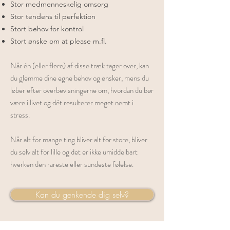
Stor medmenneskelig omsorg
Stor tendens til perfektion
Stort behov for kontrol
Stort ønske om at please m.fl.​
Når én (eller flere) af disse træk tager over, kan
du glemme dine egne behov og ønsker, mens du
løber efter overbevisningerne om, hvordan du bør
være i livet og dét resulterer meget nemt i
stress.
Når alt for mange ting bliver alt for store, bliver
du selv alt for lille og det er ikke umiddelbart
hverken den rareste eller sundeste følelse.
Kan du genkende dig selv?