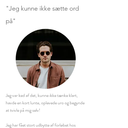
"Jeg kunne ikke sætte ord
på"
Jeg var ked af det, kunne ikke tænke klart,
havde en kort lunte, oplevede uro og begynde
at tvivle på mig selv!
Jeg har fået stort udbytte af forløbet hos