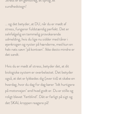
Stress er en genistreg, et sprog, et
sundhedstegn!​
... og det betyder, at DU, når du er mødt af
stress, fungerer fuldstændig perfekt. Det er
selvfølgelig en temmelig provokerende
udmelding, hvis du lige nu sidder med tårer i
øjenkrogen og ryster på hænderne, med kun en
halv nats søvn "på kontoen". Ikke desto mindre er
det sandt.
Hvis du er mødt af stress, betyder det, at dit
biologiske system er overbelastet. Det betyder
også, at det er lykkedes dig (over tid) at skabe en
hverdag, hvor du dag for dag kører "lidt hurtigere
på motorvejen" end hvad godt er. Du er stille og
roligt blevet "fartblind". Dét er farligt på sigt og
det SKAL kroppen reagere på!