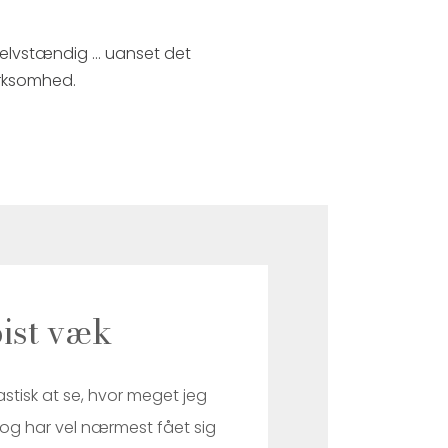
selvstændig ... uanset det
ærksomhed.
pist væk
astisk at se, hvor meget jeg
d og har vel nærmest fået sig