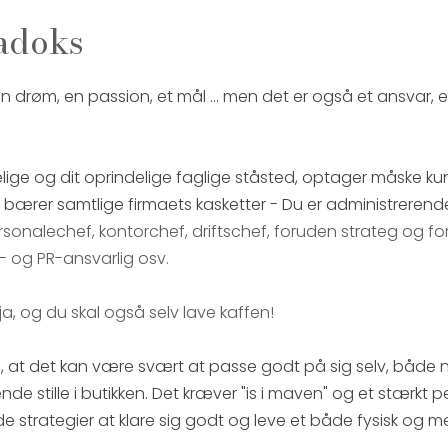
radoks
n drøm, en passion, et mål ... men det er også et ansvar, 
ige og dit oprindelige faglige ståsted, optager måske kun
bærer samtlige firmaets kasketter - Du er administrerend
rsonalechef, kontorchef, driftschef, foruden strateg og fo
- og PR-ansvarlig osv.
å ja, og du skal også selv lave kaffen!
 at det kan være svært at passe godt på sig selv, både nå
de stille i butikken. Det kræver "is i maven" og et stærkt 
de strategier at klare sig godt og leve et både fysisk og me