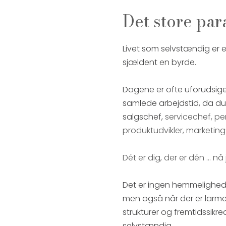
Det store pa
Livet som selvstændig er e
sjældent en byrde.
Dagene er ofte uforudsigel
samlede arbejdstid, da du 
salgschef,
servicechef, pe
produktudvikler, marketing
Dét er dig, der er dén ... n
Det er ingen hemmelighed,
men også når der er larmen
strukturer og fremtidssikre
selvstændig.