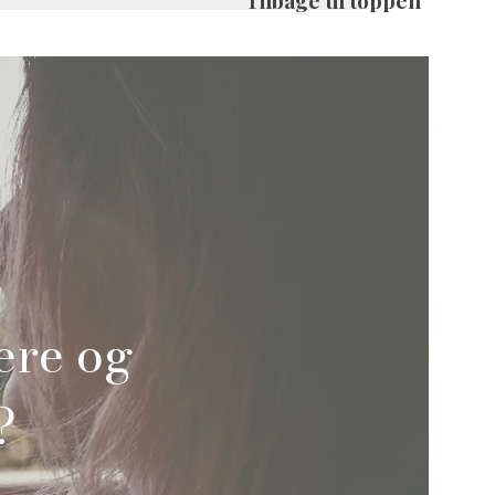
Tilbage til toppen
tere og
?