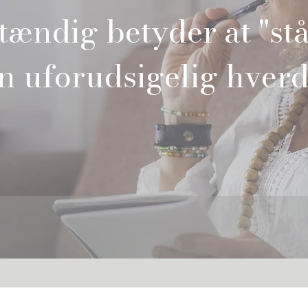
tændig betyder at "stå
en uforudsigelig hver