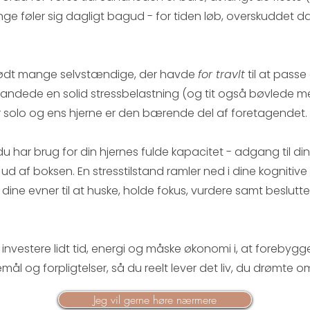
ge føler sig dagligt bagud - for tiden løb, overskuddet da
ødt mange selvstændige, der havde
for travlt
til at passe
å, landede en solid stressbelastning (og tit også bøvlede m
er solo og ens hjerne er den bærende del af foretagendet.
u har brug for din hjernes fulde kapacitet - adgang til din
 ud af boksen. En stresstilstand ramler ned i dine kogniti
dine evner til at huske, holde fokus, vurdere samt beslutte 
 investere lidt tid, energi og måske økonomi i, at forebygge 
 og forpligtelser, så du reelt lever det liv, du drømte o
Jeg vil gerne høre nærmere