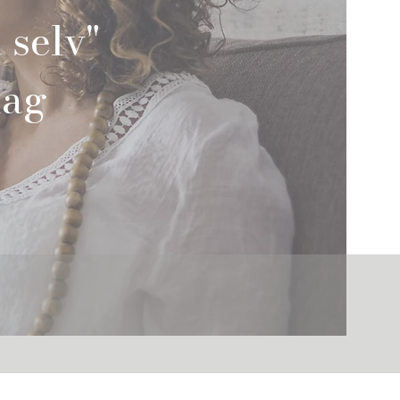
 selv"
dag