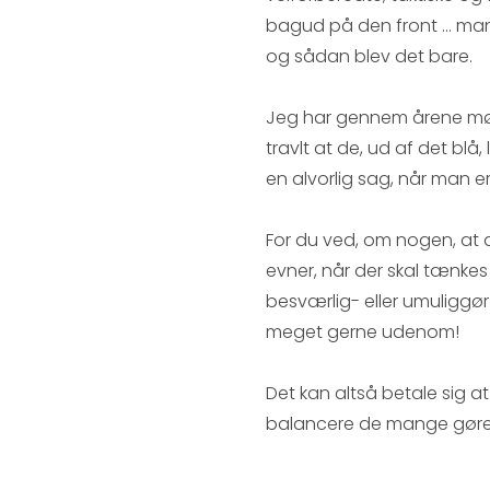
bagud på den front ... man
og sådan blev det bare.
Jeg har gennem årene m
travlt at de, ud af det bl
en alvorlig sag, når man 
For du ved, om nogen, at d
evner, når der skal tænkes
besværlig- eller umuliggør 
meget gerne udenom!
Det kan altså betale sig at
balancere de mange gøremål