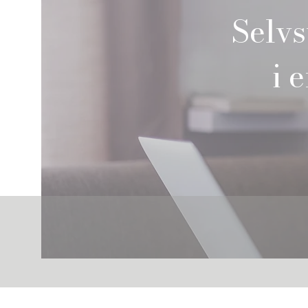
Selvs
i 