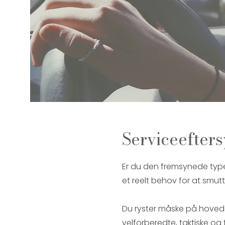
Serviceefters
Er du den fremsynede type, 
et reelt behov for at smut
Du ryster måske på hovedet
velforberedte, taktiske og 