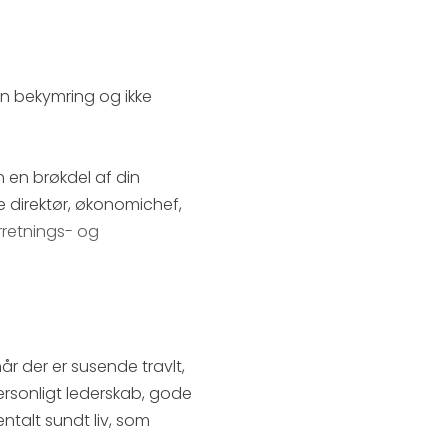
en bekymring og ikke
 en brøkdel af din
e direktør, økonomichef,
rretnings- og
r der er susende travlt,
personligt lederskab, gode
ntalt sundt liv, som