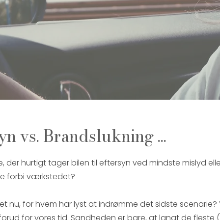
yn vs. Brandslukning ...
der hurtigt tager bilen til eftersyn ved mindste mislyd eller
te forbi værkstedet?
 nu, for hvem har lyst at indrømme det sidste scenarie? V
forud for vores tid. Sandheden er bare, at langt de fleste (i 