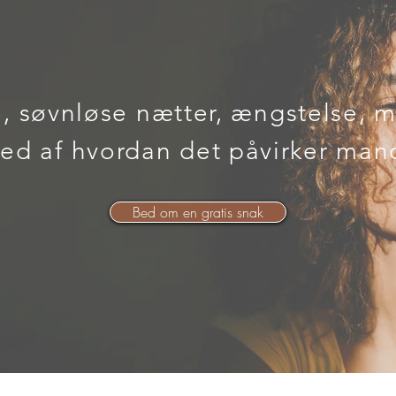
o, søvnløse nætter, ængstelse,
ked af hvordan det påvirker man
Bed om en gratis snak