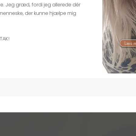
. Jeg græd, fordi jeg allerede dér
 menneske, der kunne hjælpe mig
TAK!
Læs m