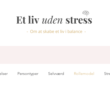
elser
Persontyper
Selvværd
Rollemodel
Str