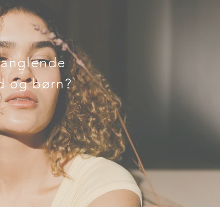
 manglende
d og børn?