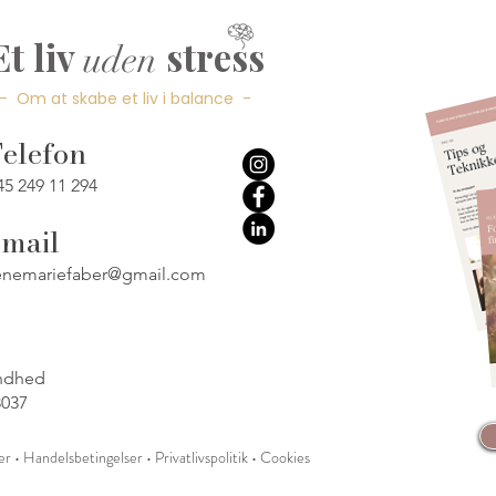
Et liv
stress
uden
- Om at skabe et liv i balance -
elefon
5 249 11 294
mail
enemariefaber@gmail.com
undhed
037​
• Handelsbetingelser • Privatlivspolitik • Cookies