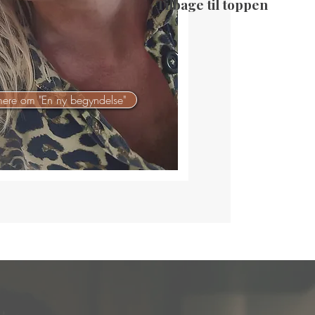
Tilbage til toppen
ere om "En ny begyndelse"