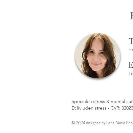
T
+4
E
L
Speciale i stress & mental s
Et liv uden stress - CVR: 32023
© 2024 designed by Lene Marie Faber 